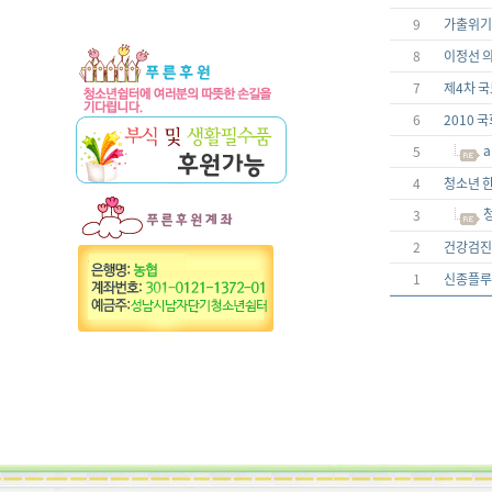
9
가출위기
8
이정선 
7
제4차 국
6
2010 
a
5
4
청소년 
3
2
건강검진
1
신종플루