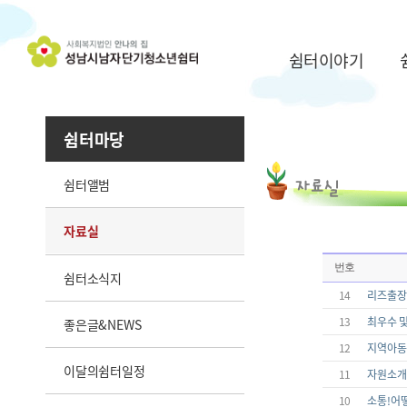
쉼터이야기
쉼터마당
쉼터앨범
자료실
번호
쉼터소식지
14
리즈출장
13
최우수 
좋은글&NEWS
12
지역아동
이달의쉼터일정
11
자원소개
10
소통!어