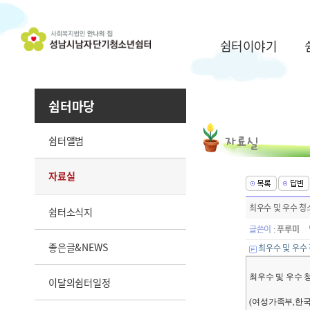
쉼터이야기
쉼터마당
쉼터앨범
자료실
최우수 및 우수 
쉼터소식지
글쓴이
푸루미
:
좋은글&NEWS
최우수 및 우수
최우수 및 우수 
이달의쉼터일정
(여성가족부,한