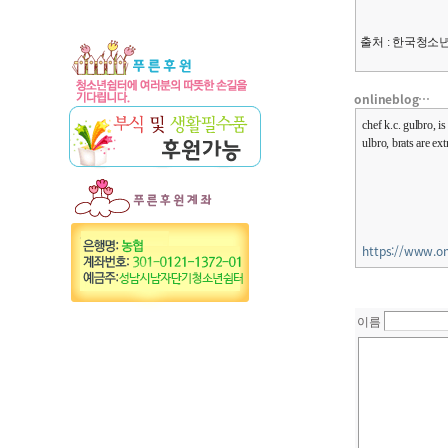
출처 : 한국청
onlineblog…
chef k.c. gulbro, 
ulbro, brats are ex
https://www.on
이름